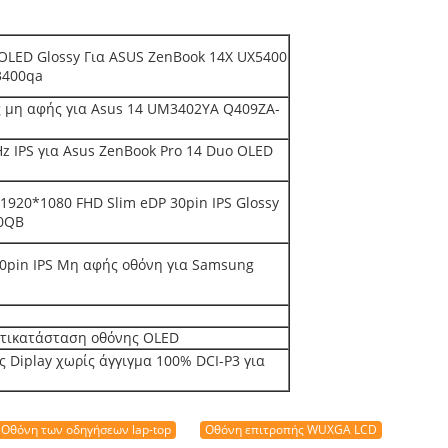
OLED Glossy Για ASUS ZenBook 14X UX5400
3400qa
ς μη αφής για Asus 14 UM3402YA Q409ZA-
z IPS για Asus ZenBook Pro 14 Duo OLED
920*1080 FHD Slim eDP 30pin IPS Glossy
00QB
0pin IPS Μη αφής οθόνη για Samsung
ντικατάσταση οθόνης OLED
 Diplay χωρίς άγγιγμα 100% DCI-P3 για
Οθόνη των οδηγήσεων lap-top
Οθόνη επιτροπής WUXGA LCD