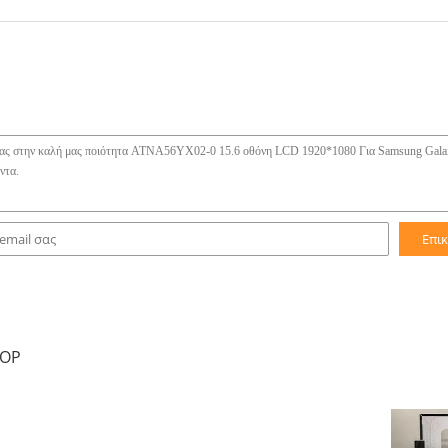
Επι
TOP