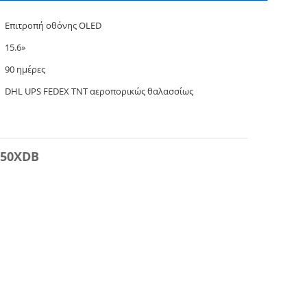
Επιτροπή οθόνης OLED
15.6»
90 ημέρες
DHL UPS FEDEX TNT αεροπορικώς θαλασσίως
950XDB