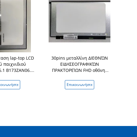
αση lap-top LCD
30pins μεταλλίνη ΔΙΕΘΝΏΝ
18200-156
ύ παιχνιδιού
ΕΙΔΗΣΕΟΓΡΑΦΙΚΏΝ
οθόνης 
.1 B173ZAN06.9
ΠΡΑΚΤΟΡΕΊΩΝ FHD οθόνης
Samsung 
06.8 4K 120Hz
SD10W01584 NV156FHM-N48
Vivobook
V8.3 των οδηγήσεων lap-top
κοινωνήστε
Επικοινωνήστε
Επικ
για Lenovo FRU