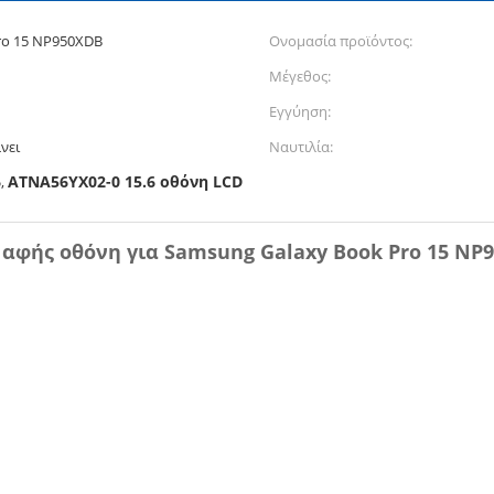
ro 15 NP950XDB
Ονομασία προϊόντος:
Μέγεθος:
Εγγύηση:
νει
Ναυτιλία:
6
ΑΤΝΑ56YX02-0 15.6 οθόνη LCD
,
 αφής οθόνη για Samsung Galaxy Book Pro 15 NP