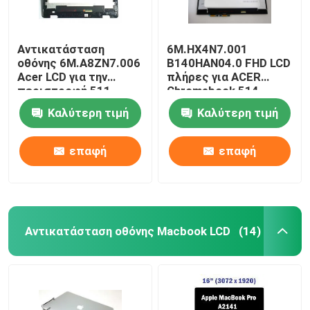
Αντικατάσταση
6M.HX4N7.001
οθόνης 6M.A8ZN7.006
B140HAN04.0 FHD LCD
Acer LCD για την
πλήρες για ACER
περιστροφή 511
Chromebook 514
R753T Chromebook
cp514-1h-r4hq-ΗΠΑ
Καλύτερη τιμή
Καλύτερη τιμή
11,6 ίντσα
επαφή
επαφή
Αντικατάσταση οθόνης Macbook LCD
(14)