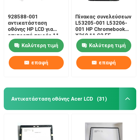
928588-001
Πίνακας συνελεύσεων
αντικατάσταση
L53205-001 L53206-
οθόνης HP LCD για
001 HP Chromebook
επιτροπή σειράς 11-
X360 11 G2 EE
AE G1 EE 11,6 τη» LCD
NV116WHM-T10 LCD
Καλύτερη τιμή
Καλύτερη τιμή
Chromebook X360
W/Frame HP LCD
επαφή
επαφή
Αντικατάσταση οθόνης Acer LCD
(31)