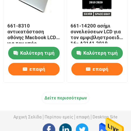
661-8310
661-14200 ασήμι
αντικατάσταση
συνελεύσεων LCD για
οθόνης Macbook LCD
τον αμφιβληστροειδή
για τον υπέρ
16» A2141 2019
αμφιβληστροειδή 15»
EMC3347 του
Καλύτερη τιμή
Καλύτερη τιμή
A1398 αργά 2013-
MacBook Pro
2014 της Apple
επαφή
επαφή
Δείτε περισσότερων
Αρχική Σελίδα
Περίπου εμείς
επαφή
Desktop Site