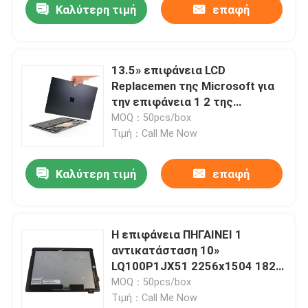
Καλύτερη τιμή
επαφή
13.5» επιφάνεια LCD
Replacemen της Microsoft για
την επιφάνεια 1 2 της
Microsoft 1769
MOQ：50pcs/box
Τιμή：Call Me Now
Καλύτερη τιμή
επαφή
Η επιφάνεια ΠΗΓΑΙΝΕΙ 1
αντικατάσταση 10»
LQ100P1JX51 2256x1504 1824
οθόνης
MOQ：50pcs/box
Τιμή：Call Me Now