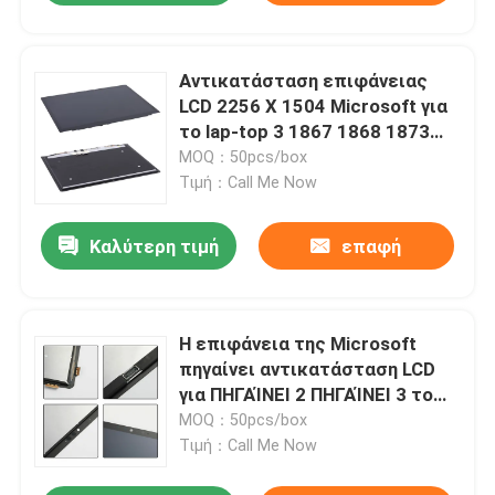
Αντικατάσταση επιφάνειας
LCD 2256 X 1504 Microsoft για
το lap-top 3 1867 1868 1873
13,5»
MOQ：50pcs/box
Τιμή：Call Me Now
Καλύτερη τιμή
επαφή
Η επιφάνεια της Microsoft
πηγαίνει αντικατάσταση LCD
για ΠΗΓΑΊΝΕΙ 2 ΠΗΓΑΊΝΕΙ 3 το
1901 1926 1927 10,5»
MOQ：50pcs/box
Τιμή：Call Me Now