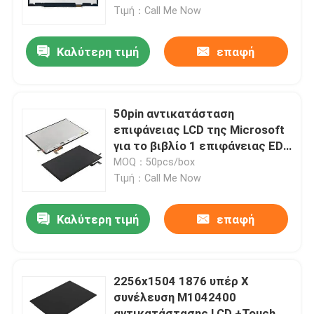
Τιμή：Call Me Now
Προϊόντα
Καλύτερη τιμή
επαφή
Βίντεο
50pin αντικατάσταση
Αντικατάσταση οθόνης Lenovo LCD
επιφάνειας LCD της Microsoft
για το βιβλίο 1 επιφάνειας EDP
ΔΙΕΘΝΏΝ ΕΙΔΗΣΕΟΓΡΑΦΙΚΏΝ
MOQ：50pcs/box
Αντικατάσταση οθόνης της Dell LCD
ΠΡΑΚΤΟΡΕΊΩΝ 2 1703 1704
Τιμή：Call Me Now
3000x2000
Αντικατάσταση οθόνης HP LCD
Καλύτερη τιμή
επαφή
Αντικατάσταση οθόνης Acer LCD
2256x1504 1876 υπέρ Χ
συνέλευση M1042400
Αντικατάσταση οθόνης Macbook LCD
αντικατάστασης LCD +Touch