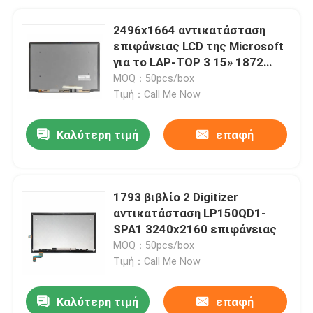
2496x1664 αντικατάσταση
επιφάνειας LCD της Microsoft
για το LAP-TOP 3 15» 1872
1873
MOQ：50pcs/box
Τιμή：Call Me Now
Καλύτερη τιμή
επαφή
1793 βιβλίο 2 Digitizer
αντικατάσταση LP150QD1-
SPA1 3240x2160 επιφάνειας
MOQ：50pcs/box
Τιμή：Call Me Now
Καλύτερη τιμή
επαφή