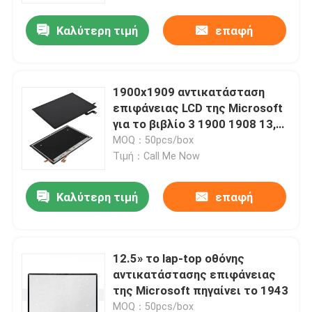
Καλύτερη τιμή
επαφή
1900x1909 αντικατάσταση
επιφάνειας LCD της Microsoft
για το βιβλίο 3 1900 1908 13,5
επιφάνειας»
MOQ：50pcs/box
Τιμή：Call Me Now
Καλύτερη τιμή
επαφή
Σπίτι
12.5» το lap-top οθόνης
Σχετικά με εμάς
αντικατάστασης επιφάνειας
της Microsoft πηγαίνει το 1943
Επαφές
MOQ：50pcs/box