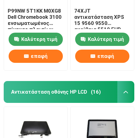
P99NW 5T1KK M0XG8
74XJT
Dell Chromebook 3100
αντικατάσταση XPS
ενσωματωμένος
15 9560 9550
πίνακας πλαισίων
ακρίβεια 5510 FHD
συνελεύσεων W αφής
οθόνης της Dell LCD
Καλύτερη τιμή
Καλύτερη τιμή
επαφή
επαφή
Αντικατάσταση οθόνης HP LCD
(16)