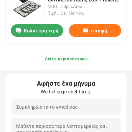
οθόνης επιφάνειας
MOQ：50pcs/box
Τιμή：Call Me Now
Αντικατάσταση επιφάνειας LCD της Microsoft
Καλύτερη τιμή
επαφή
Αντικατάσταση οθόνης Asus LCD
Αντικατάσταση οθόνης lap-top LCD της Samsung
Δείτε περισσότερων
Οθόνη των οδηγήσεων lap-top
Αφήστε ένα μήνυμα
Οθόνη AIO LCD
We bellen je snel terug!
Τσιπ ολοκληρωμένων κυκλωμάτων
Κάλυψη Palmrest lap-top