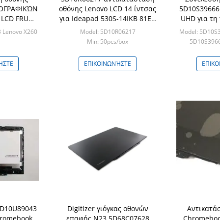
ΕΟΓΡΑΦΙΚΏΝ
οθόνης Lenovo LCD 14 ίντσας
5D10S39666
LCD FRU
για Ideapad 530S-14IKB 81EU
UHD για τη 
 X260 X280
B140HAN04.0
14,0
 Lenovo X260
Model: 5D10R06217
Model: 5D10S
25HCE-GN1
Min: 50pcs/box
5D10S396
/box
Min: 
ΉΣΤΕ
ΕΠΙΚΟΙΝΩΝΉΣΤΕ
ΕΠΙΚΟ
5D10U89043
Digitizer γιόγκας οθονών
Αντικατά
hromebook
επαφής N23 5D68C07628
Chromeboo