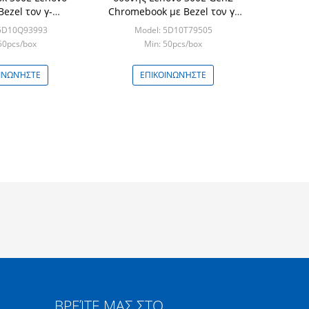
Bezel τον γ-
Chromebook με Bezel τον γ-
α 5D10Q93993
αισθητήρα 5D10T79505
 5D10Q93993
Model: 5D10T79505
50pcs/box
Min: 50pcs/box
ΙΝΩΝΉΣΤΕ
ΕΠΙΚΟΙΝΩΝΉΣΤΕ
ΒΡΕΊΤΕ ΜΑΣ ΣΤΟ