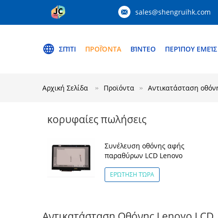
sales@shengruihk.com
ΣΠΊΤΙ
ΠΡΟΪΌΝΤΑ
ΒΊΝΤΕΟ
ΠΕΡΊΠΟΥ ΕΜΕΊΣ
Αρχική Σελίδα
Προϊόντα
Αντικατάσταση οθόν
κορυφαίες πωλήσεις
Συνέλευση οθόνης αφής
παραθύρων LCD Lenovo
ΕΡΏΤΗΣΗ ΤΏΡΑ
Αντικατάσταση Οθόνης Lenovo LCD