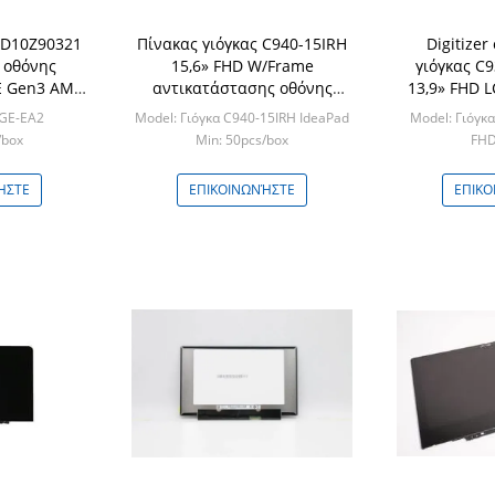
5D10Z90321
Πίνακας γιόγκας C940-15IRH
Digitize
 οθόνης
15,6» FHD W/Frame
γιόγκας C
E Gen3 AMD
αντικατάστασης οθόνης
13,9» FHD 
ovo
5D10S39615 Lenovo LCD
Lenovo πίν
GE-EA2
Model: Γιόγκα C940-15IRH IdeaPad
Model: Γιόγκ
συνελ
/box
Min: 50pcs/box
FHD
Min: 
ΉΣΤΕ
ΕΠΙΚΟΙΝΩΝΉΣΤΕ
ΕΠΙΚΟ