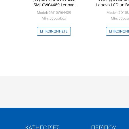
5M10W64489 Lenovo
Lenovo LCD με B
Thinkpad με Bezel
αφή Veri
Model: 5M10W64489
Model: 5D10
Min: 50pcs/box
Min: 50pcs
ΕΠΙΚΟΙΝΩΝΉΣΤΕ
ΕΠΙΚΟΙΝΩΝ
ΚΑΤΗΓΟΡΊΕΣ
ΠΕΡΊΠΟΥ