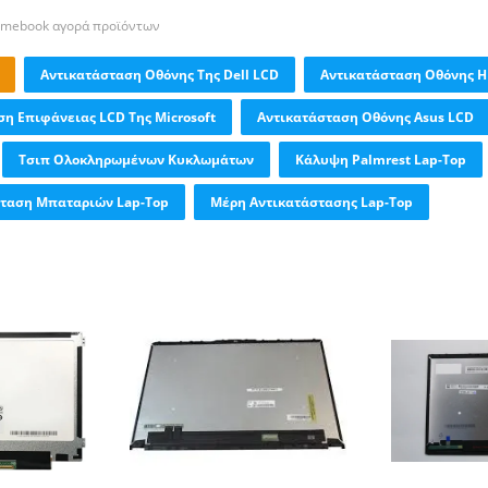
romebook αγορά προϊόντων
Αντικατάσταση Οθόνης Της Dell LCD
Αντικατάσταση Οθόνης H
η Επιφάνειας LCD Της Microsoft
Αντικατάσταση Οθόνης Asus LCD
Τσιπ Ολοκληρωμένων Κυκλωμάτων
Κάλυψη Palmrest Lap-Top
σταση Μπαταριών Lap-Top
Μέρη Αντικατάστασης Lap-Top