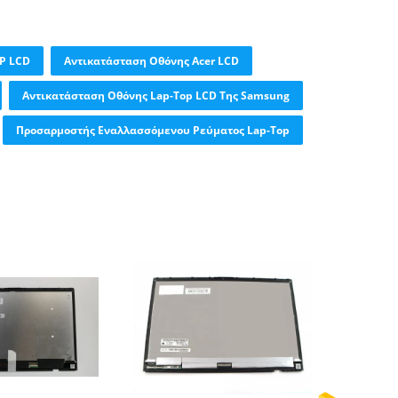
P LCD
Αντικατάσταση Οθόνης Acer LCD
Αντικατάσταση Οθόνης Lap-Top LCD Της Samsung
Προσαρμοστής Εναλλασσόμενου Ρεύματος Lap-Top