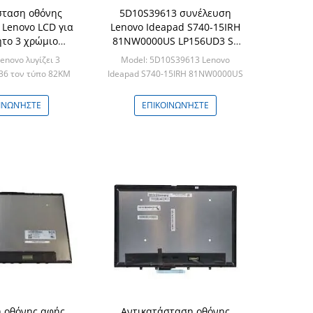
σταση οθόνης
5D10S39613 συνέλευση
Lenovo LCD για
Lenovo Ideapad S740-15IRH
ητο 3 χρώμιο
81NW0000US LP156UD3 SP
11,6 ίντσα
E1 οθόνης LCD
enovo λυγίζει 3
Model: 5D10S39613 Lenovo
36 τον τύπο 82KM
Ideapad S740-15IRH 81NW0000US
0S39706
Min: 50pcs/box
50pcs/box
ΙΝΩΝΉΣΤΕ
ΕΠΙΚΟΙΝΩΝΉΣΤΕ
 οθόνης αφής
Αντικατάσταση οθόνης