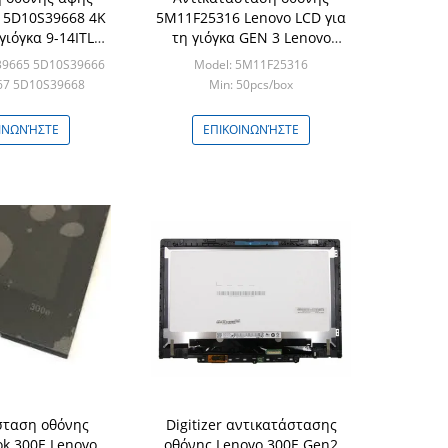
 5D10S39668 4K
5M11F25316 Lenovo LCD για
γιόγκα 9-14ITL5
τη γιόγκα GEN 3 Lenovo
 Lenovo»
ThinkPad L13
39665 5D10S39666
Model: 5M11F25316
67 5D10S39668
Min: 50pcs/box
50pcs/box
ΙΝΩΝΉΣΤΕ
ΕΠΙΚΟΙΝΩΝΉΣΤΕ
σταση οθόνης
Digitizer αντικατάστασης
k 300E Lenovo
οθόνης Lenovo 300E Gen2