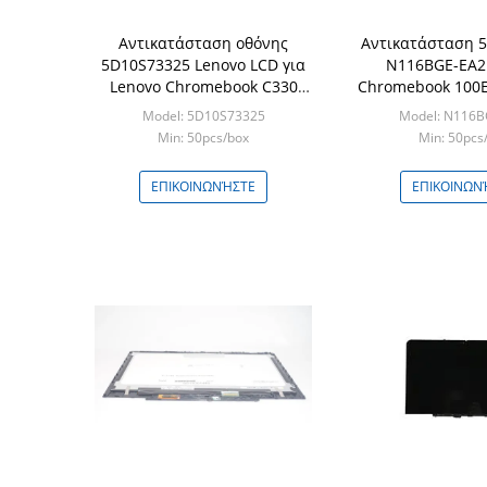
Αντικατάσταση οθόνης
Αντικατάσταση 
5D10S73325 Lenovo LCD για
N116BGE-EA2
Lenovo Chromebook C330
Chromebook 100
B116XAB01
LCD Len
Model: 5D10S73325
Model: N116B
Min: 50pcs/box
Min: 50pcs
ΕΠΙΚΟΙΝΩΝΉΣΤΕ
ΕΠΙΚΟΙΝΩΝ