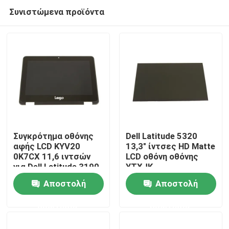
Συνιστώμενα προϊόντα
Συγκρότημα οθόνης
Dell Latitude 5320
αφής LCD KYV20
13,3" ίντσες HD Matte
0K7CX 11,6 ιντσών
LCD οθόνη οθόνης
Σπίτι
για Dell Latitude 3190
YTXJK
2-in-1
Αποστολή
Αποστολή
Σχετικά με εμάς
ερώτησης
ερώτησης
Επαφές