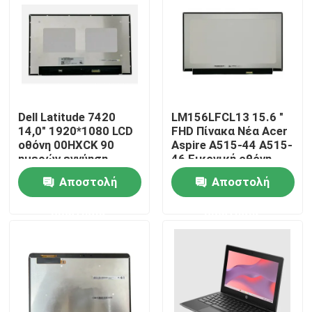
Προϊόντα
Βίντεο
Dell Latitude 7420
LM156LFCL13 15.6 "
Αντικατάσταση οθόνης Lenovo LCD
14,0" 1920*1080 LCD
FHD Πίνακα Νέα Acer
οθόνη 00HXCK 90
Aspire A515-44 A515-
ημερών εγγύηση
46 Εικονική οθόνη
Αντικατάσταση οθόνης της Dell LCD
LCD
Αποστολή
Αποστολή
ερώτησης
ερώτησης
Αντικατάσταση οθόνης HP LCD
Αντικατάσταση οθόνης Acer LCD
Αντικατάσταση οθόνης Macbook LCD