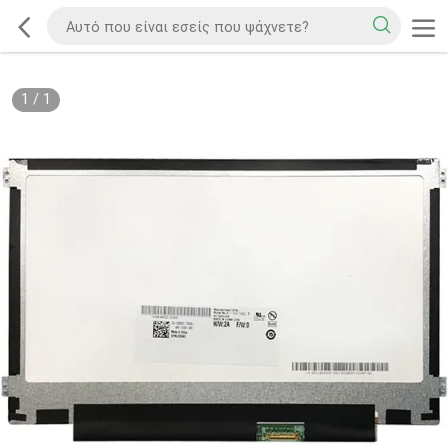
1
/
1