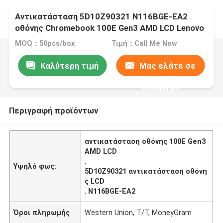
Αντικατάσταση 5D10Z90321 N116BGE-EA2
οθόνης Chromebook 100E Gen3 AMD LCD Lenovo
MOQ：50pcs/box
Τιμή：Call Me Now
Καλύτερη τιμή
Μας ελάτε σε
επαφή με
Περιγραφή προϊόντων
αντικατάσταση οθόνης 100E Gen3
AMD LCD
,
Υψηλό φως:
5D10Z90321 αντικατάσταση οθόνη
ς LCD
,
N116BGE-EA2
Όροι πληρωμής
Western Union, T/T, MoneyGram