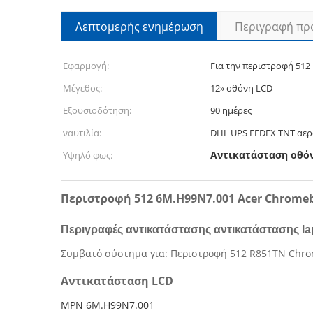
Λεπτομερής ενημέρωση
Περιγραφή πρ
Εφαρμογή:
Για την περιστροφή 51
Μέγεθος:
12» οθόνη LCD
Εξουσιοδότηση:
90 ημέρες
ναυτιλία:
DHL UPS FEDEX TNT αε
Αντικατάσταση οθόν
Υψηλό φως:
Περιστροφή 512 6M.H99N7.001 Acer Chrome
Περιγραφές αντικατάστασης αντικατάστασης la
Συμβατό σύστημα για: Περιστροφή 512 R851TN Chro
Αντικατάσταση LCD
MPN 6M.H99N7.001