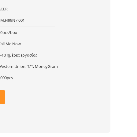
ACER
6M.H99N7.001
50pcs/box
Call Me Now
5-10 ημέρες εργασίας
Western Union, T/T, MoneyGram
5000pcs