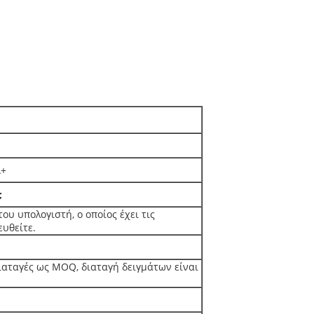
A+
;
του υπολογιστή, ο οποίος έχει τις
υθείτε.
 διαταγές ως MOQ, διαταγή δειγμάτων είναι