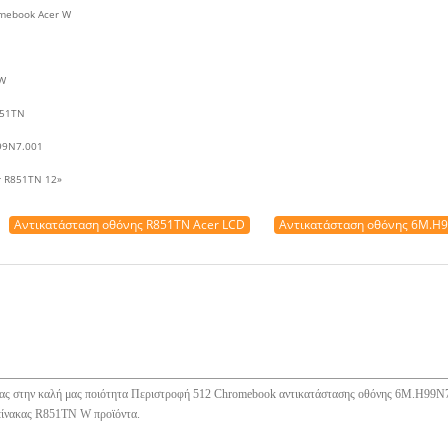
mebook Acer W
 W
851TN
H99N7.001
r R851TN 12»
Αντικατάσταση οθόνης R851TN Acer LCD
Αντικατάσταση οθόνης 6M.H9