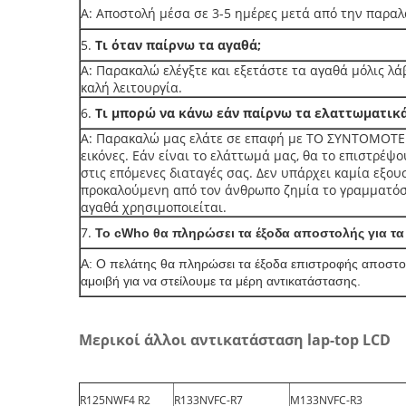
Α: Αποστολή μέσα σε 3-5 ημέρες μετά από την παρα
5.
Τι όταν παίρνω τα αγαθά;
Α: Παρακαλώ ελέγξτε και εξετάστε τα αγαθά μόλις λάβ
καλή λειτουργία.
6.
Τι μπορώ να κάνω εάν παίρνω τα ελαττωματικά
Α: Παρακαλώ μας ελάτε σε επαφή με ΤΟ ΣΥΝΤΟΜΟΤΕΡΟ
εικόνες. Εάν είναι το ελάττωμά μας, θα το επιστρέψ
στις επόμενες διαταγές σας. Δεν υπάρχει καμία εξου
προκαλούμενη από τον άνθρωπο ζημία το γραμματόση
αγαθά χρησιμοποιείται.
7.
Το cWho θα πληρώσει τα έξοδα αποστολής για τα
Α: Ο πελάτης θα πληρώσει τα έξοδα επιστροφής αποστολ
αμοιβή για να στείλουμε τα μέρη αντικατάστασης.
Μερικοί άλλοι αντικατάσταση lap-top LCD
R125NWF4 R2
R133NVFC-R7
M133NVFC-R3