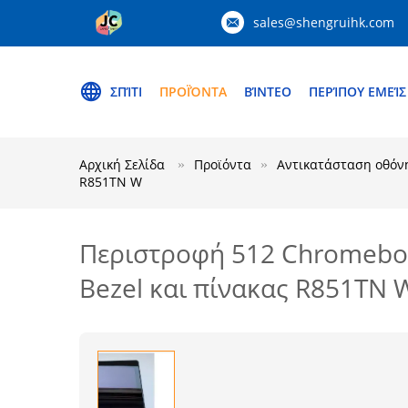
sales@shengruihk.com
ΣΠΊΤΙ
ΠΡΟΪΌΝΤΑ
ΒΊΝΤΕΟ
ΠΕΡΊΠΟΥ ΕΜΕΊΣ
Αρχική Σελίδα
Προϊόντα
Αντικατάσταση οθόν
R851TN W
Περιστροφή 512 Chromebo
Bezel και πίνακας R851TN 