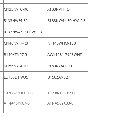
M133NVFC-R6
X133NVFF R0
R133NWF4 R5
R133NW4K R0 HW: 2.3
R133NW4K R0 HW: 1.3
M140NVF7-R0
NT140WHM-T00
B140XTN07.5
AWX15R1-7958WHT
M156NVF4 R0
R160NW41-R0
LQ156D1JW05
B156ZAN02.1
18200-14000300
18200-15601500
ATNA40YK07-0
ATNA56YX03-0