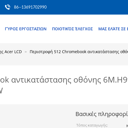
86--13691702990
ΓΎΡΟΣ ΕΡΓΟΣΤΑΣΊΩΝ
ΠΟΙΟΤΙΚΌΣ ΈΛΕΓΧΟΣ
ΜΑΣ ΕΛΆΤΕ ΣΕ
ης Acer LCD
Περιστροφή 512 Chromebook αντικατάστασης οθόν
ok αντικατάστασης οθόνης 6M.H9
W
Βασικές πληροφορί
Τόπος καταγωγής: