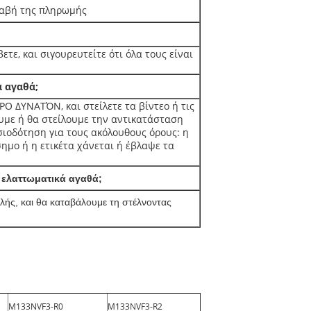
λαβή της πληρωμής
ετε, και σιγουρευτείτε ότι όλα τους είναι
 αγαθά;
 ΔΥΝΑΤΌΝ, και στείλετε τα βίντεο ή τις
ουμε ή θα στείλουμε την αντικατάσταση
σιοδότηση για τους ακόλουθους όρους: η
μο ή η ετικέτα χάνεται ή έβλαψε τα
 ελαττωματικά αγαθά;
ής, και θα καταβάλουμε τη στέλνοντας
M133NVF3-R0
M133NVF3-R2