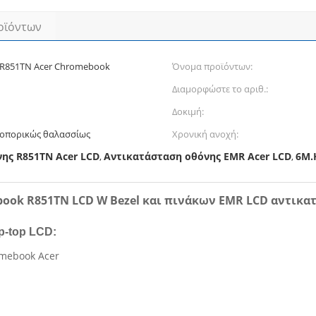
οϊόντων
2 R851TN Acer Chromebook
Όνομα προϊόντων:
Διαμορφώστε το αριθ.:
Δοκιμή:
ροπορικώς θαλασσίως
Χρονική ανοχή:
ης R851TN Acer LCD
Αντικατάσταση οθόνης EMR Acer LCD
6M.
,
,
book R851TN LCD W Bezel και πινάκων EMR LCD αντικα
p-top LCD:
mebook Acer