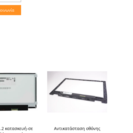
κοινωνία
.2 κατασκευή-σε
Αντικατάσταση οθόνης
Αντικατά