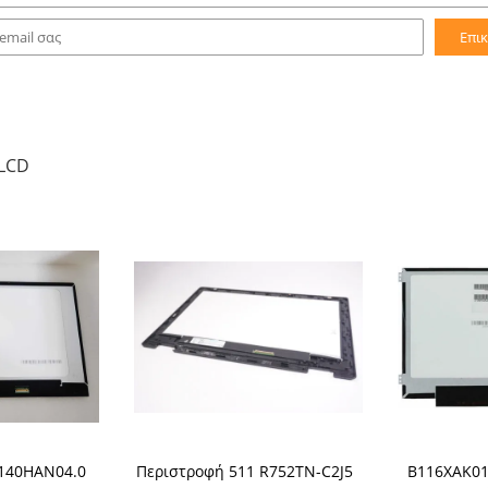
Επι
LCD
140HAN04.0
Περιστροφή 511 R752TN-C2J5
B116XAK01