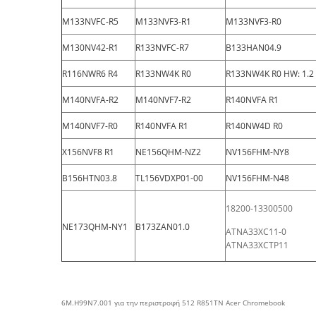
M133NVFC-R5
M133NVF3-R1
M133NVF3-R0
M130NV42-R1
R133NVFC-R7
B133HAN04.9
R116NWR6 R4
R133NW4K R0
R133NW4K R0 HW: 1.2
M140NVFA-R2
M140NVF7-R2
R140NVFA R1
M140NVF7-R0
R140NVFA R1
R140NW4D R0
X156NVF8 R1
NE156QHM-NZ2
NV156FHM-NY8
B156HTN03.8
TL156VDXP01-00
NV156FHM-N48
18200-13300500
NE173QHM-NY1
B173ZAN01.0
ATNA33XC11-0
ATNA33XCTP11
6M.H99N7.001 για την περιστροφή 512 R851TN Acer Chromebook