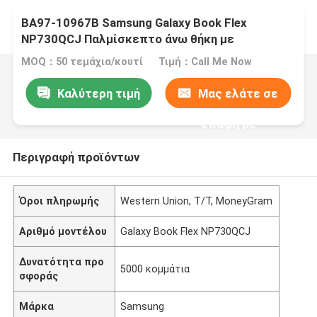
BA97-10967B Samsung Galaxy Book Flex
NP730QCJ Παλμίσκεπτο άνω θήκη με
πληκτρολόγιο αφής
MOQ：50 τεμάχια/κουτί
Τιμή：Call Me Now
Καλύτερη τιμή
Μας ελάτε σε
επαφή με
Περιγραφή προϊόντων
Όροι πληρωμής
Western Union, T/T, MoneyGram
Αριθμό μοντέλου
Galaxy Book Flex NP730QCJ
Δυνατότητα προ
5000 κομμάτια
σφοράς
Μάρκα
Samsung