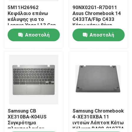
5M11H26962
90NX02G1-R7D011
Κεφάλαιο επάνω
Asus Chromebook 14
Περίπου εμείς
κάλυψης για το
C433TA/Flip C433
Lenovo Yoga L13 Gen
Κάτω κάτω θήκη
3
Ασημένιο
Αποστολή
Αποστολή
Γύρος εργοστασίων
ερώτησης
ερώτησης
Ποιοτικός έλεγχος
Μας ελάτε σε επαφή με
Ζητήστε ένα απόσπασμα
Αντικατάσταση οθόνης Lenovo LCD
Samsung CB
Samsung Chromebook
XE310BA-K04US
4-XE310XBA 11
Συγκρότημα
ιντσών Λάπτοπ Κάτω
πληκτρολογίου
Κάλυψη BA98-01977A
Αντικατάσταση οθόνης της Dell LCD