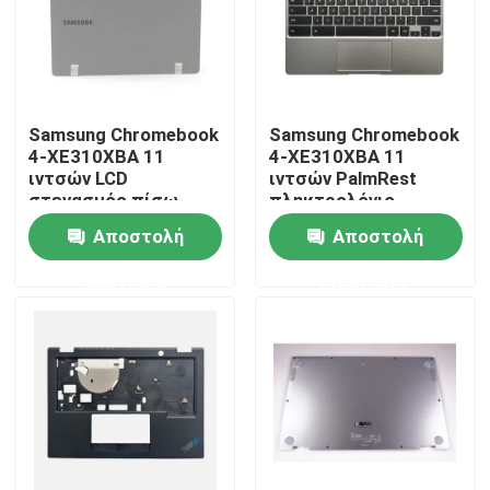
Samsung Chromebook
Samsung Chromebook
4-XE310XBA 11
4-XE310XBA 11
ιντσών LCD
ιντσών PalmRest
στεγασμός πίσω
πληκτρολόγιο
κάλυψη Σκοτεινό
συναρμολόγηση Silver
Αποστολή
Αποστολή
γκρι BA98-01974B
BA98-01976A BA61-
03989A
ερώτησης
ερώτησης
Σπίτι
Προϊόντα
Βίντεο