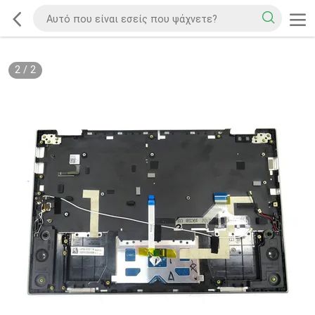
2
/
2