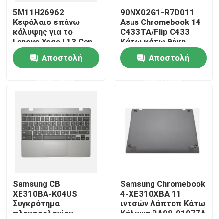
5M11H26962
90NX02G1-R7D011
Κεφάλαιο επάνω
Asus Chromebook 14
Προϊόντα
κάλυψης για το
C433TA/Flip C433
Lenovo Yoga L13 Gen
Κάτω κάτω θήκη
3
Ασημένιο
Αποστολή
Αποστολή
Βίντεο
ερώτησης
ερώτησης
Αντικατάσταση οθόνης Lenovo LCD
Αντικατάσταση οθόνης της Dell LCD
Αντικατάσταση οθόνης HP LCD
Αντικατάσταση οθόνης Acer LCD
Samsung CB
Samsung Chromebook
XE310BA-K04US
4-XE310XBA 11
Συγκρότημα
ιντσών Λάπτοπ Κάτω
πληκτρολογίου
Κάλυψη BA98-01977A
Αντικατάσταση οθόνης Macbook LCD