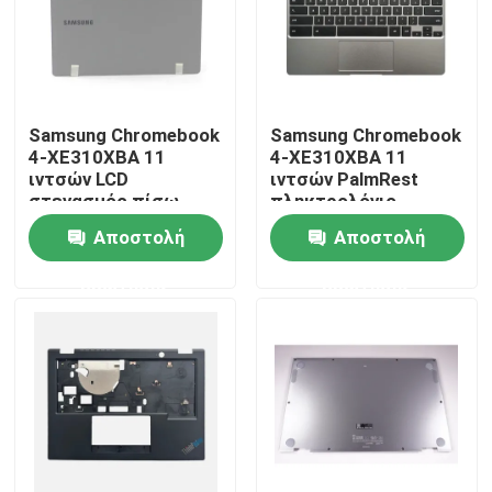
Samsung Chromebook
Samsung Chromebook
4-XE310XBA 11
4-XE310XBA 11
ιντσών LCD
ιντσών PalmRest
στεγασμός πίσω
πληκτρολόγιο
κάλυψη Σκοτεινό
συναρμολόγηση Silver
Αποστολή
Αποστολή
γκρι BA98-01974B
BA98-01976A BA61-
03989A
ερώτησης
ερώτησης
Σπίτι
Σχετικά με εμάς
Επαφές