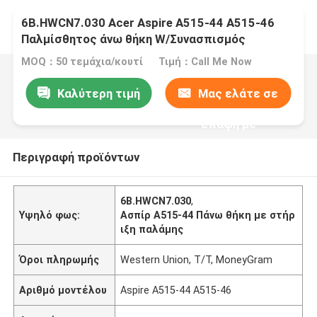
6B.HWCN7.030 Acer Aspire A515-44 A515-46
Παλμίσθητος άνω θήκη W/Συνασπισμός
πληκτρολογίου Ασημένιο
MOQ：50 τεμάχια/κουτί
Τιμή：Call Me Now
Καλύτερη τιμή
Μας ελάτε σε
επαφή με
Περιγραφή προϊόντων
6Β.HWCN7.030
,
Υψηλό φως:
Ασπίρ A515-44 Πάνω θήκη με στήρ
ιξη παλάμης
Όροι πληρωμής
Western Union, T/T, MoneyGram
Αριθμό μοντέλου
Aspire Α515-44 Α515-46