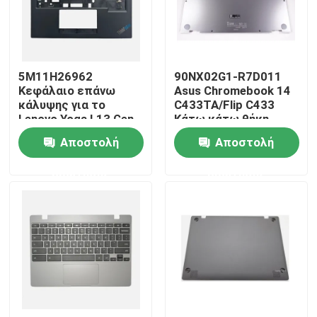
Περίπου εμείς
5M11H26962
90NX02G1-R7D011
Γύρος εργοστασίων
Κεφάλαιο επάνω
Asus Chromebook 14
κάλυψης για το
C433TA/Flip C433
Lenovo Yoga L13 Gen
Κάτω κάτω θήκη
Ποιοτικός έλεγχος
3
Ασημένιο
Αποστολή
Αποστολή
ερώτησης
ερώτησης
Μας ελάτε σε επαφή με
Ζητήστε ένα απόσπασμα
Αντικατάσταση οθόνης Lenovo LCD
Αντικατάσταση οθόνης της Dell LCD