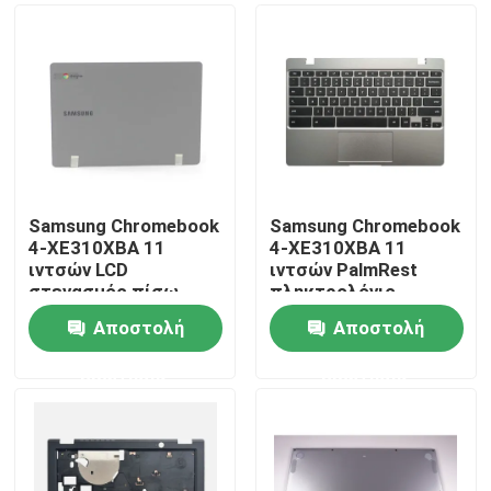
Samsung Chromebook
Samsung Chromebook
4-XE310XBA 11
4-XE310XBA 11
ιντσών LCD
ιντσών PalmRest
στεγασμός πίσω
πληκτρολόγιο
κάλυψη Σκοτεινό
συναρμολόγηση Silver
Αποστολή
Αποστολή
γκρι BA98-01974B
BA98-01976A BA61-
Σπίτι
03989A
ερώτησης
ερώτησης
Προϊόντα
Βίντεο