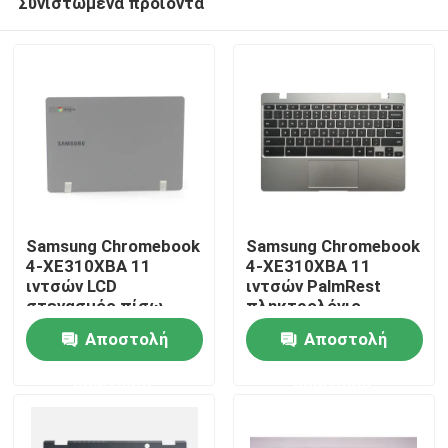
Συνιστώμενα προϊόντα
Samsung Chromebook
Samsung Chromebook
4-XE310XBA 11
4-XE310XBA 11
ιντσών LCD
ιντσών PalmRest
στεγασμός πίσω
πληκτρολόγιο
Σπίτι
κάλυψη Σκοτεινό
συναρμολόγηση Silver
Αποστολή
Αποστολή
γκρι BA98-01974B
BA98-01976A BA61-
03989A
Προϊόντα
ερώτησης
ερώτησης
Βίντεο