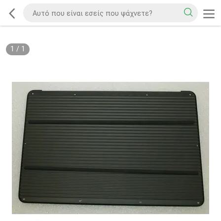
1
/
1