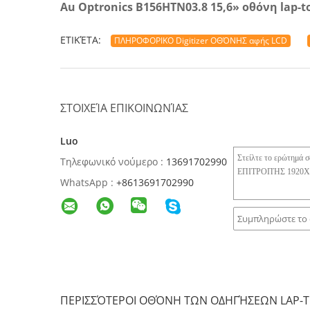
Au Optronics B156HTN03.8 15,6» οθόνη lap-t
ΕΤΙΚΈΤΑ:
ΠΛΗΡΟΦΟΡΙΚΟ Digitizer ΟΘΌΝΗΣ αφής LCD
ΣΤΟΙΧΕΊΑ ΕΠΙΚΟΙΝΩΝΊΑΣ
Luo
Τηλεφωνικό νούμερο :
13691702990
WhatsApp :
+8613691702990
ΠΕΡΙΣΣΌΤΕΡΟΙ ΟΘΌΝΗ ΤΩΝ ΟΔΗΓΉΣΕΩΝ LAP-