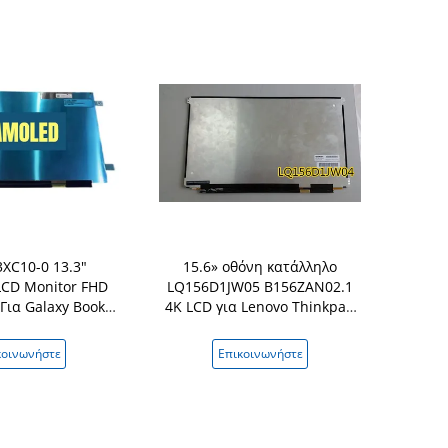
XC10-0 13.3"
15.6» οθόνη κατάλληλο
18200-156
CD Monitor FHD
LQ156D1JW05 B156ZAN02.1
οθόνης 
Για Galaxy Book2
4K LCD για Lenovo Thinkpad
Samsung 
3 NP930XED
P50 P51s UHD
Vivobook
κοινωνήστε
Επικοινωνήστε
Επικ