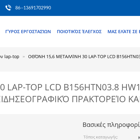
86--13691702990
ΓΎΡΟΣ ΕΡΓΟΣΤΑΣΊΩΝ
ΠΟΙΟΤΙΚΌΣ ΈΛΕΓΧΟΣ
ΜΑΣ ΕΛΆΤΕ ΣΕ
ν lap-top
ΟΘΌΝΗ 15,6 ΜΕΤΑΛΛΊΝΗ 30 LAP-TOP LCD B156HTN03
0 LAP-TOP LCD B156HTN03.8 HW
 ΕΙΔΗΣΕΟΓΡΑΦΙΚΌ ΠΡΑΚΤΟΡΕΊΟ Κ
Βασικές πληροφορί
Τόπος καταγωγής: