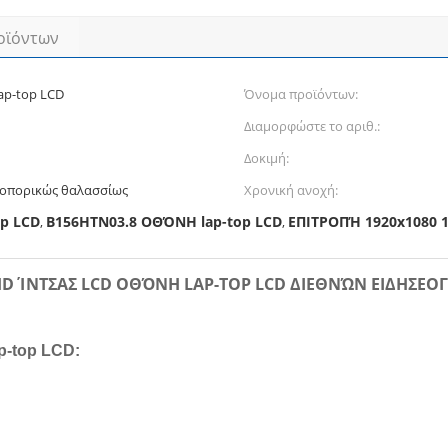
οϊόντων
lap-top LCD
Όνομα προϊόντων:
Διαμορφώστε το αριθ.:
Δοκιμή:
ροπορικώς θαλασσίως
Χρονική ανοχή:
p LCD
B156HTN03.8 ΟΘΌΝΗ lap-top LCD
ΕΠΙΤΡΟΠΉ 1920x1080 
,
,
FHD ΊΝΤΣΑΣ LCD ΟΘΌΝΗ LAP-TOP LCD ΔΙΕΘΝΏΝ ΕΙΔΗΣΕ
p-top LCD: