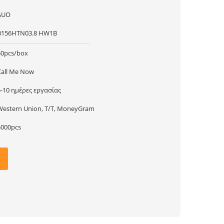
AUO
B156HTN03.8 HW1B
50pcs/box
Call Me Now
5-10 ημέρες εργασίας
Western Union, T/T, MoneyGram
5000pcs