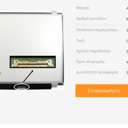
Μάρκα:
Αριθμό μοντέλου:
Ποσότητα παραγγελίας
min:
Τιμή:
Χρόνος παράδοσης:
Όροι πληρωμής:
Δυνατότητα προσφοράς:
Επικοινωνήστε