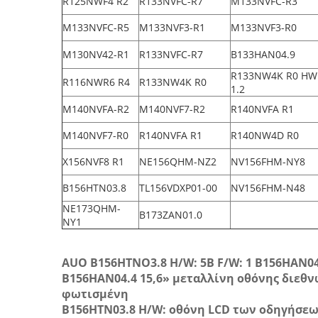
R125NWF4 R2
R133NVFC-R7
M133NVFC-R3
M133NVFC-R5
M133NVF3-R1
M133NVF3-R0
M130NV42-R1
R133NVFC-R7
B133HAN04.9
R133NW4K R0 HW
R116NWR6 R4
R133NW4K R0
1.2
M140NVFA-R2
M140NVF7-R2
R140NVFA R1
M140NVF7-R0
R140NVFA R1
R140NW4D R0
X156NVF8 R1
NE156QHM-NZ2
NV156FHM-NY8
B156HTN03.8
TL156VDXP01-00
NV156FHM-N48
NE173QHM-
B173ZAN01.0
NY1
AUO B156HTNO3.8 H/W: 5B F/W: 1 B156HAN0
B156HAN04.4 15,6» μεταλλίνη οθόνης διεθ
φωτισμένη
B156HTN03.8 H/W: οθόνη LCD των οδηγήσεων