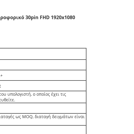
οφορικό 30pin FHD 1920x1080
A+
;
του υπολογιστή, ο οποίος έχει τις
υθείτε.
 διαταγές ως MOQ, διαταγή δειγμάτων είναι