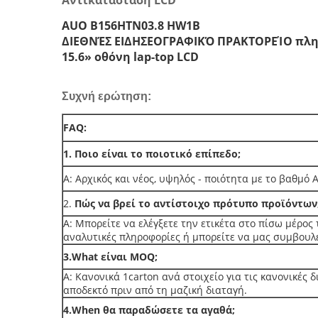
Αντικατάσταση LCD
AUO B156HTN03.8 HW1B
ΔΙΕΘΝΈΣ ΕΙΔΗΣΕΟΓΡΑΦΙΚΌ ΠΡΑΚΤΟΡΕΊΟ πληρ
15.6» οθόνη lap-top LCD
Συχνή ερώτηση:
FAQ:
1. Ποιο είναι το ποιοτικό επίπεδο;
Α: Αρχικός και νέος, υψηλός - ποιότητα με το βαθμό 
2.
Πώς να βρεί το αντίστοιχο πρότυπο προϊόντων
Α: Μπορείτε να ελέγξετε την ετικέτα στο πίσω μέρος 
αναλυτικές πληροφορίες ή μπορείτε να μας συμβουλε
3.What είναι MOQ;
Α: Κανονικά 1carton ανά στοιχείο για τις κανονικές
αποδεκτό πριν από τη μαζική διαταγή.
4.When θα παραδώσετε τα αγαθά;