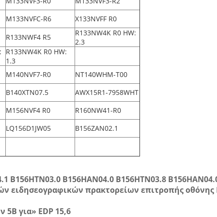
M133NVF3-R0
M133NVF3-R2
M133NVFC-R6
X133NVFF R0
R133NW4K R0 HW:
R133NWF4 R5
2.3
:
R133NW4K R0 HW:
1.3
M140NVF7-R0
NT140WHM-T00
B140XTN07.5
AWX15R1-7958WHT
M156NVF4 R0
R160NW41-R0
LQ156D1JW05
B156ZAN02.1
4.1 B156HTN03.0 B156HAN04.0 B156HTN03.8 B156HAN04
νών ειδησεογραφικών πρακτορείων επιτροπής οθόνης 
 5B για» EDP 15,6