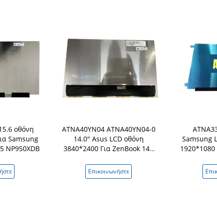
15.6 οθόνη
ATNA40YN04 ATNA40YN04-0
ATNA33
Για Samsung
14.0" Asus LCD οθόνη
Samsung L
 15 NP950XDB
3840*2400 Για ZenBook 14X
1920*1080 
UX5400 UN5401Q σειράς
Pro 1
ήστε
Επικοινωνήστε
Επι