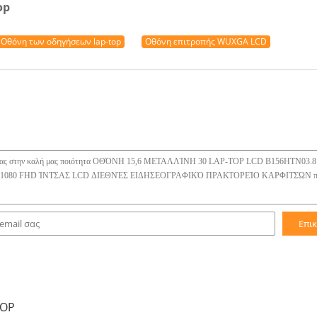
op
Οθόνη των οδηγήσεων lap-top
Οθόνη επιτροπής WUXGA LCD
Επι
TOP