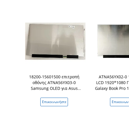
κατάλληλο
18200-15601500 επιτροπή
ATNA56YX02-0 
156ZAN02.1
οθόνης ATNA56YX03-0
LCD 1920*1080 
ovo Thinkpad
Samsung OLED για Asus
Galaxy Book Pro
s UHD
Vivobook K513EQ-PB79
νήστε
Επικοινωνήστε
Επικοινων