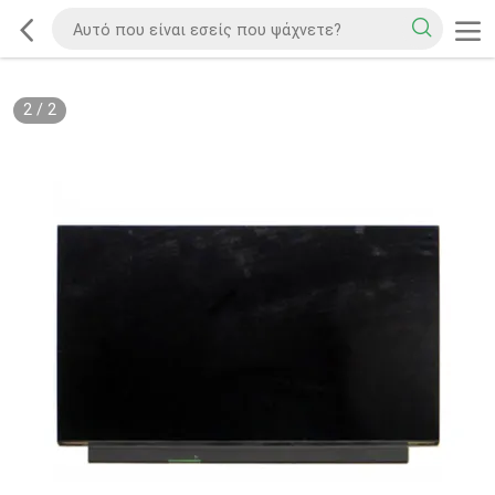
2
/
2