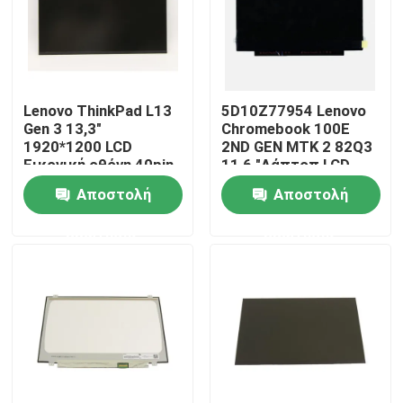
Lenovo ThinkPad L13
5D10Z77954 Lenovo
Gen 3 13,3"
Chromebook 100E
1920*1200 LCD
2ND GEN MTK 2 82Q3
Εικονική οθόνη 40pin
11,6 "Λάπτοπ LCD
Στενό R133NW4K R0
LED οθόνη
Αποστολή
Αποστολή
ερώτησης
ερώτησης
Σπίτι
Σχετικά με εμάς
Επαφές