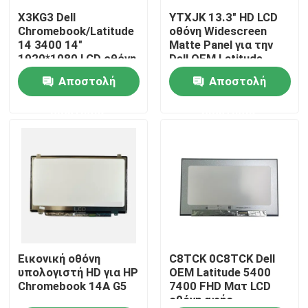
X3KG3 Dell
YTXJK 13.3" HD LCD
Chromebook/Latitude
οθόνη Widescreen
Προϊόντα
14 3400 14"
Matte Panel για την
1920*1080 LCD οθόνη
Dell OEM Latitude
Ματ Πίνακα
5300/7300
Αποστολή
Αποστολή
Βίντεο
NT133WHM-N61
ερώτησης
ερώτησης
Αντικατάσταση οθόνης Lenovo LCD
Αντικατάσταση οθόνης της Dell LCD
Αντικατάσταση οθόνης HP LCD
Αντικατάσταση οθόνης Acer LCD
Εικονική οθόνη
C8TCK 0C8TCK Dell
υπολογιστή HD για HP
OEM Latitude 5400
Chromebook 14A G5
7400 FHD Ματ LCD
οθόνη αφής
Αντικατάσταση οθόνης Macbook LCD